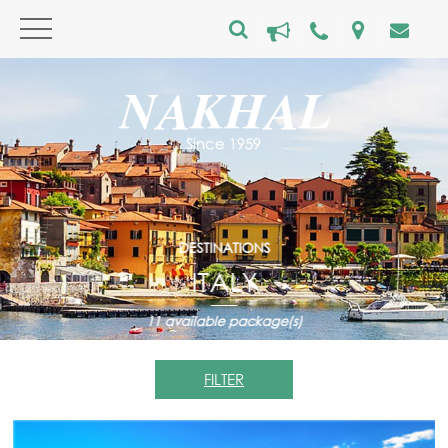
DESTINATIONS
ITALY
11
available package(s)
FILTER