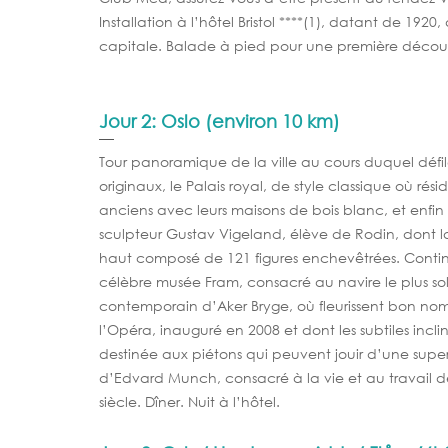
Installation à l’hôtel Bristol ****(1), datant de 19
capitale. Balade à pied pour une première découvert
Jour 2: Oslo (environ 10 km)
Tour panoramique de la ville au cours duquel défil
originaux, le Palais royal, de style classique où résid
anciens avec leurs maisons de bois blanc, et enfin
sculpteur Gustav Vigeland, élève de Rodin, dont l
haut composé de 121 figures enchevêtrées. Continua
célèbre musée Fram, consacré au navire le plus so
contemporain d’Aker Bryge, où fleurissent bon nomb
l’Opéra, inauguré en 2008 et dont les subtiles incl
destinée aux piétons qui peuvent jouir d’une super
d’Edvard Munch, consacré à la vie et au travail de
siècle. Dîner. Nuit à l’hôtel.