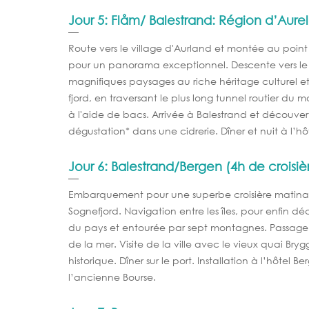
Jour 5: Flåm/ Balestrand: Région d’Aure
Route vers le village d'Aurland et montée au point
pour un panorama exceptionnel. Descente vers le 
magnifiques paysages au riche héritage culturel et 
fjord, en traversant le plus long tunnel routier du 
à l'aide de bacs. Arrivée à Balestrand et découverte
dégustation* dans une cidrerie. Dîner et nuit à l’hôte
Jour 6: Balestrand/Bergen (4h de croisiè
Embarquement pour une superbe croisière matinal
Sognefjord. Navigation entre les îles, pour enfin déc
du pays et entourée par sept montagnes. Passage 
de la mer. Visite de la ville avec le vieux quai B
historique. Dîner sur le port. Installation à l’hôtel B
l’ancienne Bourse.