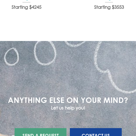
Starting $4245
Starting $3553
ANYTHING ELSE ON YOUR MIND?
Let us help you!
SEND A REQUEST
CONTACT US