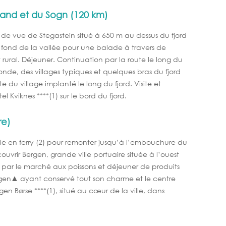
land et du Sogn (120 km)
 de vue de Stegastein situé à 650 m au dessus du fjord
fond de la vallée pour une balade à travers de
rural. Déjeuner. Continuation par la route le long du
monde, des villages typiques et quelques bras du fjord
 du village implanté le long du fjord. Visite et
l Kviknes ****(1) sur le bord du fjord.
re)
e en ferry (2) pour remonter jusqu’à l’embouchure du
ouvrir Bergen, grande ville portuaire située à l’ouest
par le marché aux poissons et déjeuner de produits
ryggen▲ ayant conservé tout son charme et le centre
ergen Børse ****(1), situé au cœur de la ville, dans