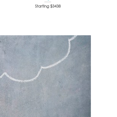
Starting $3438
Starti