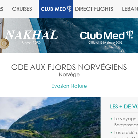
S
CRUISES
DIRECT FLIGHTS
LEBA
CLUB MED
ODE AUX FJORDS NORVÉGIENS
Norvège
Evasion Nature
LES + DE V
Le voyage e
Bergensba
Les croisièr