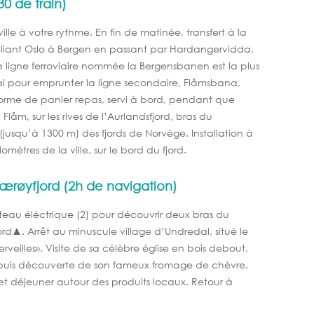
0 de train)
ille à votre rythme. En fin de matinée, transfert à la
liant Oslo à Bergen en passant par Hardangervidda,
ligne ferroviaire nommée la Bergensbanen est la plus
al pour emprunter la ligne secondaire, Flåmsbana,
forme de panier repas, servi à bord, pendant que
Flåm, sur les rives de l’Aurlandsfjord, bras du
 (jusqu’à 1300 m) des fjords de Norvège. Installation à
lomètres de la ville, sur le bord du fjord
.
Nærøyfjord (2h de navigation)
eau éléctrique (2) pour découvrir deux bras du
ord▲. Arrêt au minuscule village d’Undredal, situé le
veilles». Visite de sa célèbre église en bois debout,
, puis découverte de son fameux fromage de chèvre.
 et déjeuner autour des produits locaux. Retour à