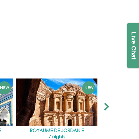
Live Chat
E
ROYAUME DE JORDANIE
L'ÎLE RO
7 nights
14 