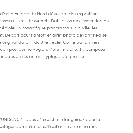
d'art d'Europe du Nord dévoilant des expositions
reuses œuvres de Munch, Dahl et Astrup. Ascension en
éploie un magnifique panorama sur la ville, les
t. Départ pour Fantoft et arrêt photo devant l’église
 original datant du XIIe siècle. Continuation vers
ompositeur norvégien, s’était installé; il y composa
er dans un restaurant typique du quartier
e l’UNESCO. *L’abus d’alcool est dangereux pour la
gorie similaire (classification selon les normes