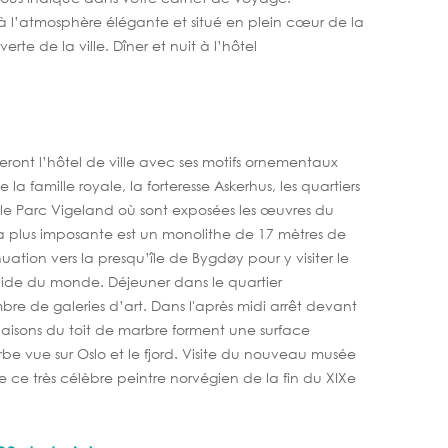
20, à l’atmosphère élégante et situé en plein cœur de la
e de la ville. Dîner et nuit à l’hôtel
eront l’hôtel de ville avec ses motifs ornementaux
e la famille royale, la forteresse Askerhus, les quartiers
 le Parc Vigeland où sont exposées les œuvres du
a plus imposante est un monolithe de 17 mètres de
tion vers la presqu’île de Bygdøy pour y visiter le
lide du monde. Déjeuner dans le quartier
re de galeries d’art. Dans l'après midi arrêt devant
inaisons du toit de marbre forment une surface
be vue sur Oslo et le fjord. Visite du nouveau musée
 ce très célèbre peintre norvégien de la fin du XIXe