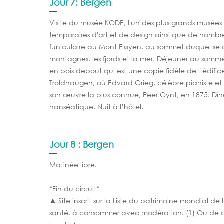
Jour 7: Bergen
Visite du musée KODE, l'un des plus grands musées 
temporaires d'art et de design ainsi que de nomb
funiculaire au Mont Fløyen, au sommet duquel se d
montagnes, les fjords et la mer. Déjeuner au somme
en bois debout qui est une copie fidèle de l’édifice
Troldhaugen, où Edvard Grieg, célèbre pianiste et c
son œuvre la plus connue, Peer Gynt, en 1875. Dîn
hanséatique. Nuit à l’hôtel.
Jour 8 : Bergen
Matinée libre.
*Fin du circuit*
▲ Site inscrit sur la Liste du patrimoine mondial d
santé, à consommer avec modération. (1) Ou de caté