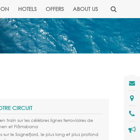
NON
HOTELS
OFFERS
ABOUT US
OTRE CIRCUIT
n train sur les célèbres lignes ferroviaires de
nen et Flåmsbana
es sur le Sognefjord, le plus long et plus profond