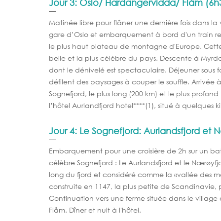
Jour 3: Oslo/ Hardangervidda/ Flåm (6h3
Matinée libre pour flâner une dernière fois dans la v
gare d’Oslo et embarquement à bord d'un train re
le plus haut plateau de montagne d'Europe. Cette 
belle et la plus célèbre du pays. Descente à Myrd
dont le dénivelé est spectaculaire. Déjeuner sous 
défilent des paysages à couper le souffle. Arrivée à 
Sognefjord, le plus long (200 km) et le plus profond
l’hôtel Aurlandfjord hotel****(1), situé à quelques ki
Jour 4: Le Sognefjord: Aurlandsfjord et 
Embarquement pour une croisière de 2h sur un bat
célèbre Sognefjord : Le Aurlandsfjord et le Nærøyfj
long du fjord et considéré comme la «vallée des mer
construite en 1147, la plus petite de Scandinavie
Continuation vers une ferme située dans le village
Flåm. Dîner et nuit à l'hôtel.